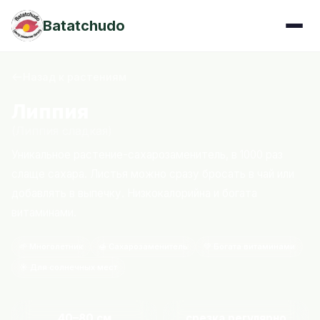
Batatchudo
Назад к растениям
Липпия
(Липпия сладкая)
Уникальное растение-сахарозаменитель, в 1000 раз
слаще сахара. Листья можно сразу бросать в чай или
добавлять в выпечку. Низкокалорийна и богата
витаминами.
🌱 Многолетник
🍯 Сахарозаменитель
💚 Богата витаминами
☀️ Для солнечных мест
40–80 см
срезка регулярно