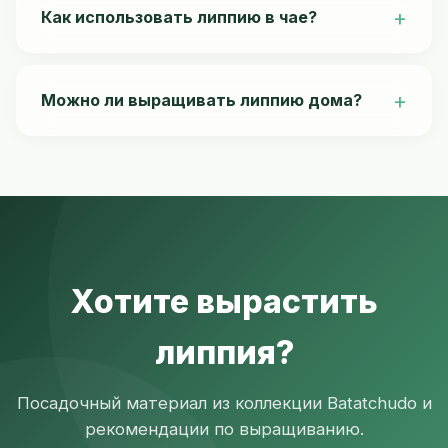
раз слаще сахара. При этом она низкокалорийна и
Как использовать липпию в чае?
не оставляет послевкусия, характерного для
стевии.
Просто бросьте несколько свежих или сушёных
листьев в чашку с чаем. Листья сразу отдают
Можно ли выращивать липпию дома?
сладость и приятный аромат. Не нужно варить
сироп или делать вытяжку.
Да, липпия отлично растёт на подоконнике
круглый год. Ей нужно тепло (+26–29°C), свет и
умеренный полив. В домашних условиях листья
менее сладкие, но всё равно приятные.
Хотите вырастить
липпия?
Посадочный материал из коллекции Batatchudo и
рекомендации по выращиванию.