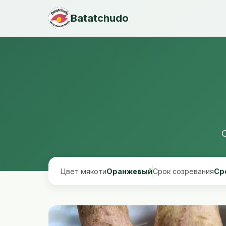
Batatchudo
Цвет мякоти
Оранжевый
Срок созревания
Сре