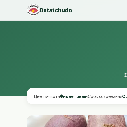
Batatchudo
Ф
Цвет мякоти
Фиолетовый
Срок созревания
Ср