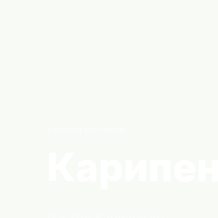
Назад к растениям
Карипе
Паслён Карипензе)