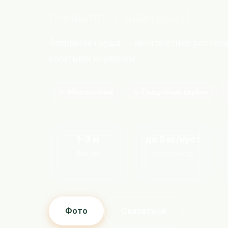
(Helianthus tuberosus)
Земляная груша — многолетнее растени
богатыми инулином.
🌱 Многолетник
🍠 Съедобные клубни
1–3 м
до 5 кг/куст
Высота
Урожайность
Фото
Связаться