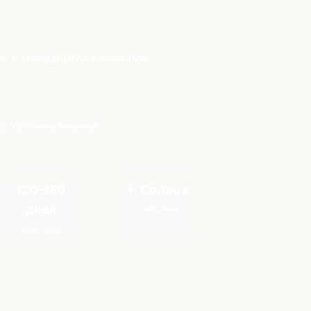
е с полезными клубнями,
💪 Источник инулина
120–180
☀️ Солнце
дней
Освещение
Вегетация