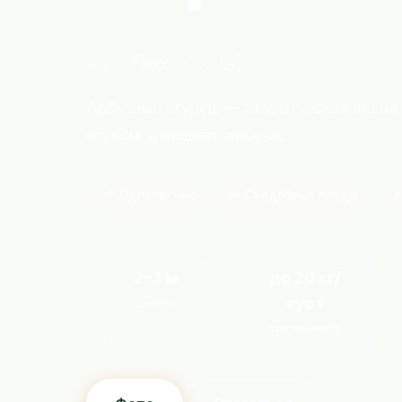
var. flexuosus)
Арбузный огурец — экзотическая лиана
вкусом зреющего арбуза.
🌱 Однолетник
🥕 Съедобные плоды

2–3 м
до 20 кг/
куст
Высота
Урожайность