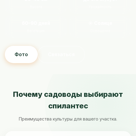
Высота
Урожайность
60–90 дней
☀️ Солнце
Вегетация
Освещение
Фото
Связаться
Почему садоводы выбирают
спилантес
Преимущества культуры для вашего участка.