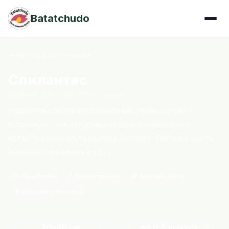
Batatchudo
Назад к растениям
Спилантес
(Зубная боль, Ботокс-трава)
Удивительное лекарственное растение, которое
используют как натуральное обезболивающее и
естественную альтернативу ботоксу. Листья и цветы
вызывают онемение во рту.
🌱 Однолетник
💊 Лекарственное
🌸 Золотые цветы
☀️ Для солнечных мест
20–40 см
до 0.5 кг/куст