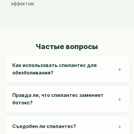
эффектом
Частые вопросы
Как использовать спилантес для
обезболивания?
Достаточно пожевать лист или цветок в течение
нескольких секунд. Вы почувствуете покалывание
Правда ли, что спилантес заменяет
и онемение во рту, что помогает при зубной боли.
ботокс?
Экстракт Acmella Oleracea при местном
применении снижает мышечное напряжение,
Съедобен ли спилантес?
уменьшая морщины, вызванные сокращением