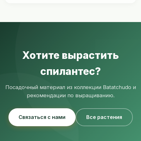
лицевых мышц. Это природная альтернатива.
Да, приготовленные листья теряют сильный
аромат и могут использоваться как листовая
зелень. В свежем виде обладает
обезболивающим действием.
Хотите вырастить
спилантес?
Посадочный материал из коллекции Batatchudo и
рекомендации по выращиванию.
Связаться с нами
Все растения