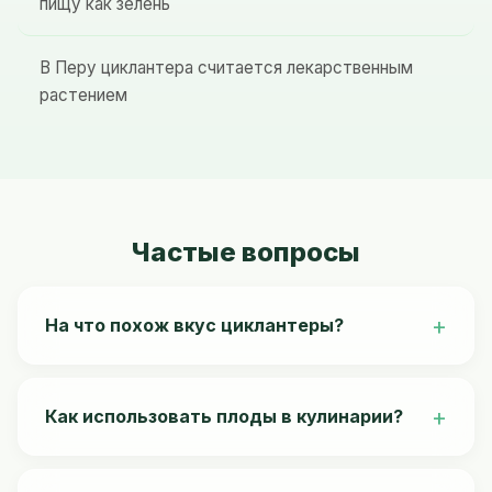
пищу как зелень
В Перу циклантера считается лекарственным
растением
Частые вопросы
На что похож вкус циклантеры?
Молодые плоды имеют нежный вкус,
напоминающий огурец с лёгкой пикантной
Как использовать плоды в кулинарии?
горчинкой. По мере созревания вкус становится
более насыщенным, напоминает перец.
Молодые плоды едят свежими, добавляют в