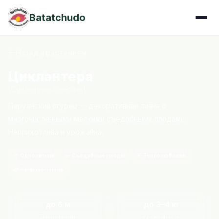
Batatchudo
Назад к растениям
Циклантера
(Cyclanthera pedata)
Перуанский огурец — декоративная лиана с
многочисленными мелкими съедобными плодами.
Неприхотлива и урожайна.
🌱 Однолетник
🥒 Съедобные плоды
☀️ Теплолюбивая
🌿 Неприхотливая
до 6 м
до 3–4 кг
Длина лианы
Урожайность