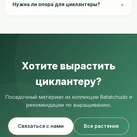
салаты. Зрелые — тушат, жарят, маринуют,
Нужна ли опора для циклантеры?
фаршируют. Используют в супах и рагу.
Да, обязательна. Лиана вырастает до 6 м и
нуждается в прочной опоре — шпалере, перголе
или беседке. Без опоры плети стелются по
земле.
Хотите вырастить
циклантеру?
Посадочный материал из коллекции Batatchudo и
рекомендации по выращиванию.
Связаться с нами
Все растения